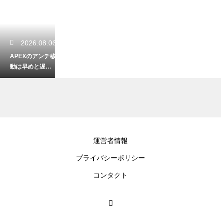
2026.08.06
APEXのアンチ移
動は早めと遅め
どちらが正解？
状況別の判断を
解説
2026.08.04
運営者情報
LoLでファストプ
プライバシーポリシー
ッシュをするべ
き時はいつ？最
コンタクト
適なタイミング
解説