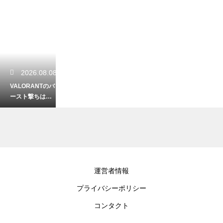
2026.08.08
VALORANTのバ
ースト撃ちは何
発が目安？最適
な撃ち方で敵を
圧倒する
2026.08.06
運営者情報
APEXのアンチ移
プライバシーポリシー
動は早めと遅め
どちらが正解？
コンタクト
状況別の判断を
解説