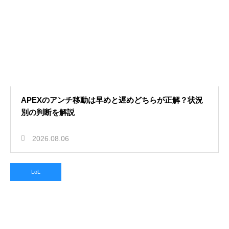
2026.08.02
APEXのソロランでポイントを盛る
方法！勝率が劇的に上がる立ち回り
ゲーム攻略
APEXのアンチ移動は早めと遅めどちらが正解？状況
別の判断を解説
2026.07.31
2026.08.06
ゲーム攻略で立ち回りを改善するノ
ートの書き方！思考を整理して勝つ
LoL
APEX