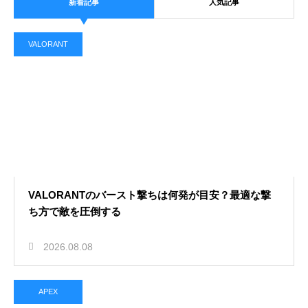
新着記事
人気記事
2026.08.06
APEXのアンチ移動は早めと遅めど
VALORANT
ちらが正解？状況別の判断を解説
LoL
2026.08.04
LoLでファストプッシュをするべき
VALORANTのバースト撃ちは何発が目安？最適な撃
時はいつ？最適なタイミング解説
ち方で敵を圧倒する
APEX
2026.08.08
APEX