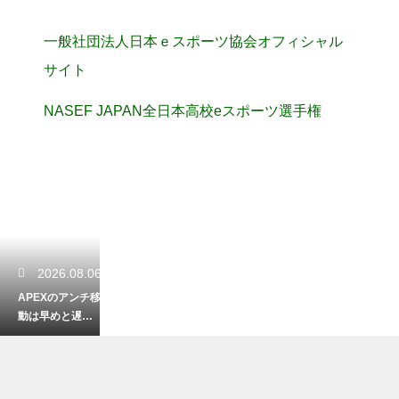
一般社団法人日本ｅスポーツ協会オフィシャル
サイト
NASEF JAPAN全日本高校eスポーツ選手権
2026.08.06
APEXのアンチ移
動は早めと遅め
どちらが正解？
状況別の判断を
解説