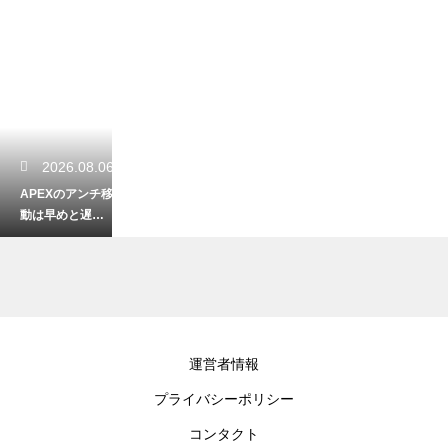
2026.08.06
APEXのアンチ移
動は早めと遅め
どちらが正解？
状況別の判断を
解説
2026.08.04
運営者情報
LoLでファストプ
プライバシーポリシー
ッシュをするべ
き時はいつ？最
コンタクト
適なタイミング