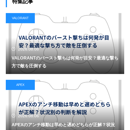
特集記事
VALORANT
2026.08.08
VALORANTのバースト撃ちは何発が目安？最適な撃ち
方で敵を圧倒する
APEX
2026.08.06
APEXのアンチ移動は早めと遅めどちらが正解？状況