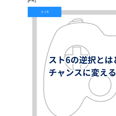
[PR]
スト6