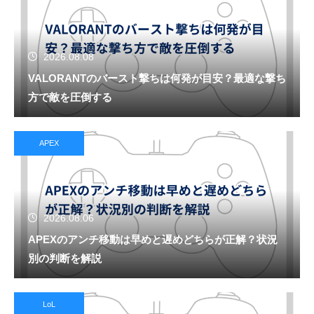
2026.08.08
VALORANTのバースト撃ちは何発が目安？最適な撃ち
方で敵を圧倒する
APEX
2026.08.06
APEXのアンチ移動は早めと遅めどちらが正解？状況
別の判断を解説
LoL